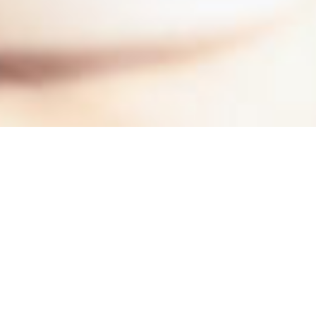
AJOUTEZ UN DRH A
VOTRE ÉQUIPE
Dans une PME, notamment
au démarrage de la société,